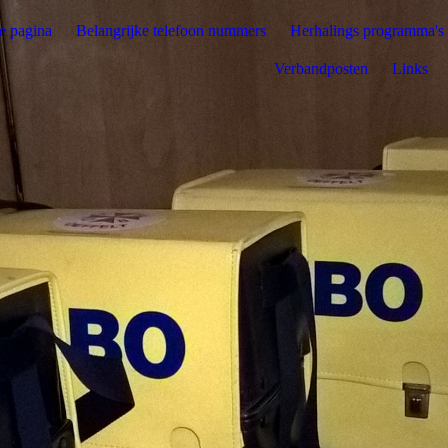
 pagina
Belangrijke telefoon nummers
Herhalings programma's
Verbandposten
Links